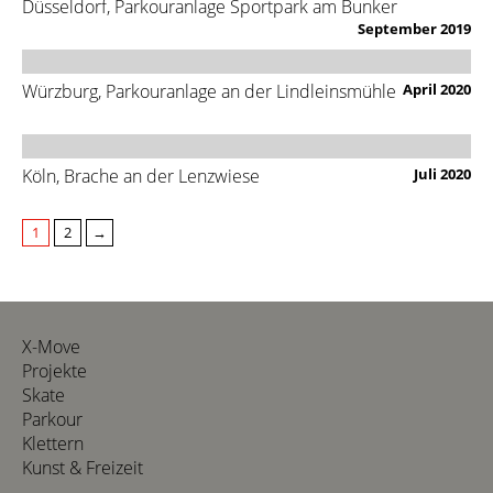
Düsseldorf, Parkouranlage Sportpark am Bunker
September 2019
Würzburg, Parkouranlage an der Lindleinsmühle
April 2020
Köln, Brache an der Lenzwiese
Juli 2020
1
2
→
X-Move
Projekte
Skate
Parkour
Klettern
Kunst & Freizeit