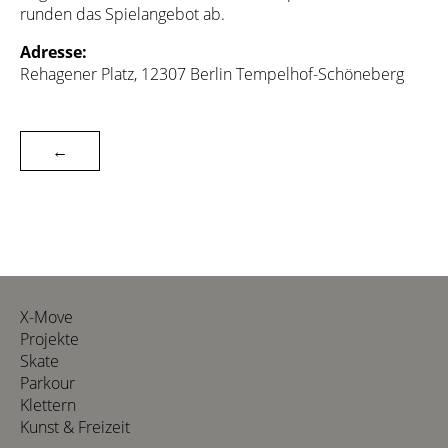
runden das Spielangebot ab.
Adresse:
Rehagener Platz, 12307 Berlin Tempelhof-Schöneberg
←
X-Move
Projekte
Skate
Parkour
Klettern
Kunst & Freizeit