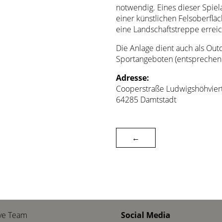
notwendig. Eines dieser Spiela
einer künstlichen Felsoberfläc
eine Landschaftstreppe errei
Die Anlage dient auch als Ou
Sportangeboten (entsprechend
Adresse:
Cooperstraße Ludwigshöhvier
64285 Damtstadt
←
ve Team
Social Media