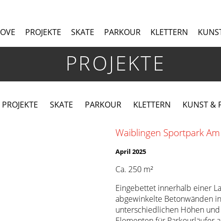
MOVE
PROJEKTE
SKATE
PARKOUR
KLETTERN
KUNST
PROJEKTE
 PROJEKTE
SKATE
PARKOUR
KLETTERN
KUNST & F
Waiblingen Sportpark Am
April 2025
Ca. 250 m²
Eingebettet innerhalb einer L
abgewinkelte Betonwänden in 
unterschiedlichen Höhen und
Elementen für Parkourläufer a