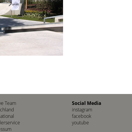
ve Team
Social Media
chland
instagram
national
facebook
derservice
youtube
essum