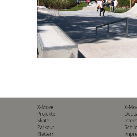
X-Move
X-Mo
Projekte
Deuts
Skate
Inter
Parkour
Schil
Klettern
Impr